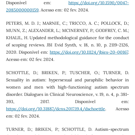
Disponível em:
https://doi.org/10.1590/0047-
2085000000159
. Acesso em: 02 fev. 2024.
PETERS, M. D. J.; MARNIE, C.; TRICCO, A. C.; POLLOCK, D.;
MUNN, Z.; ALEXANDER, L.; MCINERNEY, P.; GODFREY, C. M.;
KHALIL, H. Updated methodological guidance for the conduct
of scoping reviews. JBI Evid Synth, v. 18, n. 10, p. 2119-2126,
2020. Disponível em:
https://doi.org/10.11124/jbies-20-00167
.
Acesso em: 02 fev. 2024.
SCHOTTLE, D.; BRIKEN, P.; TUSCHER, O.; TURNER, D.
Sexuality in autism: hypersexual and paraphilic behavior in
women and men with high-functioning autism spectrum
disorder. Dialogues in Clinical Neuroscience, v. 19, n. 4, p. 381-
393, 2017. Disponível em:
https://doi.org/10.31887/dcns.2017.19.4/dschoettle
. Acesso
em: 02 fev. 2024.
TURNER, D.; BRIKEN, P.; SCHOTTLE, D. Autism-spectrum