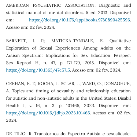
AMERICAN PSYCHIATRIC ASSOCIATION. Diagnostic and
statistical manual of mental disorders. 5 ed. 2013. Disponível
em:
https://doi.org/10.1176/appi.books.9780890425596
.
Acesso em: 02 fev. 2024.
BARNETT, J. P.; MATICKA-TYNDALE, E. Qualitative
Exploration of Sexual Experiences Among Adults on the
Autism Spectrum: Implications for Sex Education. Perspect
Sex Reprod H, n. 47, p. 171-179, 2015. Disponível em:
https://doi.org/10.1363/47e5715
. Acesso em: 02 fev. 2024.
CREHAN, E. T.; ROCHA, J.; SCLAR, J.; WARD, O.; DONAGHUE,
A. Topics and timing of sexuality and relationship education
for autistic and non-autistic adults in the United States. Disabil
Health J, v. 16, n. 3, p. 101466, 2023. Disponível em:
https://doi.org/10.1016/j.dhjo.2023.101466
. Acesso em: 02 fev.
2024.
DE TILIO, R. Transtornos do Espectro Autista e sexualidade: