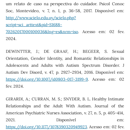
um relato de caso na perspectiva do cuidador. Psicol Conoc
Soc, Montevideo, v. 7, n. 1, p. 36-58, 2017. Disponível em:
http://www.scielo.edu.uy/scielo.php?
script=sci_arttext&pid=S1688-
70262017000100036&lng=es&nrm=iso
. Acesso em: 02 fev.
2024.
DEWINTTER, J.; DE GRAAF, H.; BEGEER, S. Sexual
Orientation, Gender Identity, and Romantic Relationships in
Adolescents and Adults with Autism Spectrum Disorder. J
Autism Dev Disord, v. 47, p. 2927–2934, 2016. Disponível em:
https://doi.org/10.1007/s10803-017-3199-9
. Acesso em: 02
fev. 2024.
GIRARDI, A.; CURRAN, M. S.; SNYDER, B. L. Healthy Intimate
Relationships and the Adult With Autism. Journal of the
American Psychiatric Nurses Association, v. 27, n. 5, p. 405-414,
2021. Disponível em:
https://doi.org/10.1177/1078390320949923
. Acesso em: 02 fev.