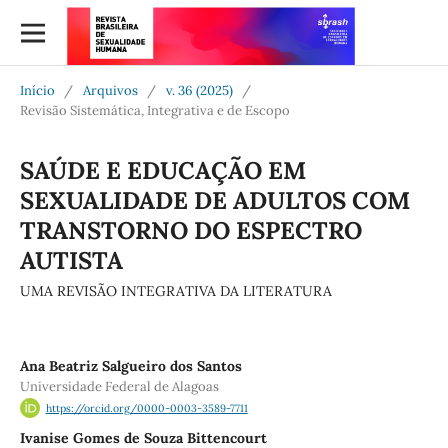
Início
/
Arquivos
/
v. 36 (2025)
/
Revisão Sistemática, Integrativa e de Escopo
SAÚDE E EDUCAÇÃO EM
SEXUALIDADE DE ADULTOS COM
TRANSTORNO DO ESPECTRO
AUTISTA
UMA REVISÃO INTEGRATIVA DA LITERATURA
Ana Beatriz Salgueiro dos Santos
Universidade Federal de Alagoas
https://orcid.org/0000-0003-3589-7711
Ivanise Gomes de Souza Bittencourt