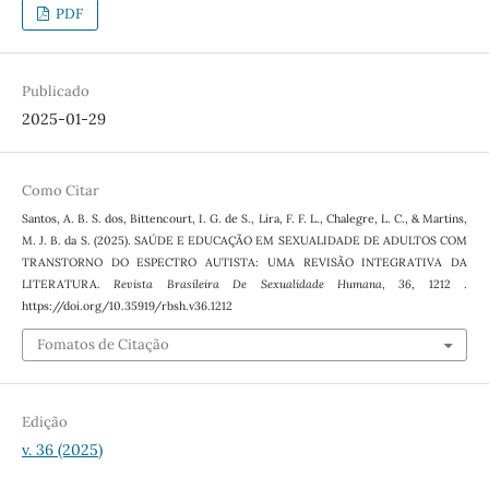
PDF
Publicado
2025-01-29
Como Citar
Santos, A. B. S. dos, Bittencourt, I. G. de S., Lira, F. F. L., Chalegre, L. C., & Martins,
M. J. B. da S. (2025). SAÚDE E EDUCAÇÃO EM SEXUALIDADE DE ADULTOS COM
TRANSTORNO DO ESPECTRO AUTISTA: UMA REVISÃO INTEGRATIVA DA
LITERATURA.
Revista Brasileira De Sexualidade Humana
,
36
, 1212 .
https://doi.org/10.35919/rbsh.v36.1212
Fomatos de Citação
Edição
v. 36 (2025)