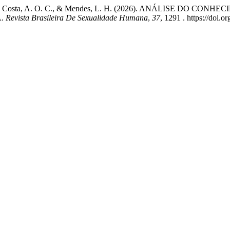
a, P. V. A., Costa, A. O. C., & Mendes, L. H. (2026). ANÁLI
A.
Revista Brasileira De Sexualidade Humana
,
37
, 1291 . https://doi.