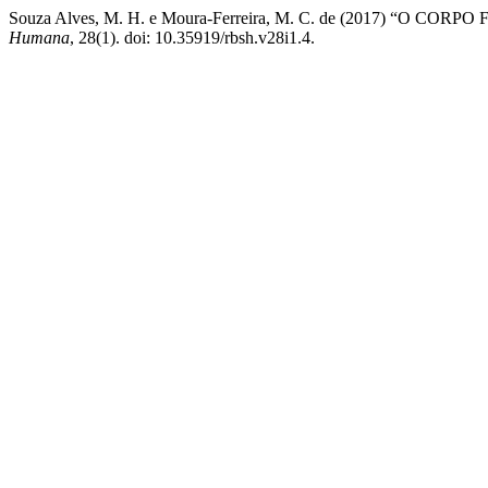
Souza Alves, M. H. e Moura-Ferreira, M. C. de (2017) “O C
Humana
, 28(1). doi: 10.35919/rbsh.v28i1.4.