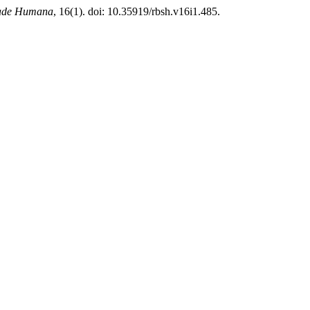
idade Humana
, 16(1). doi: 10.35919/rbsh.v16i1.485.