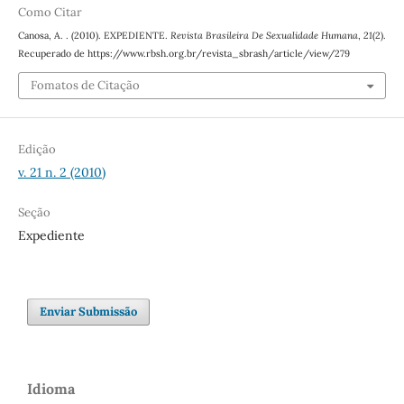
Como Citar
Canosa, A. . (2010). EXPEDIENTE.
Revista Brasileira De Sexualidade Humana
,
21
(2).
Recuperado de https://www.rbsh.org.br/revista_sbrash/article/view/279
Fomatos de Citação
Edição
v. 21 n. 2 (2010)
Seção
Expediente
Enviar Submissão
Idioma