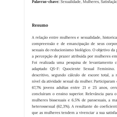
Palavras-chave:
Sexualidade, Mulheres, Satisfaçã
Resumo
A relação entre mulheres e sexualidade, historic
compreensão e de emancipação de seus corpos, 
sexuais do reducionismo biológico. O objetivo da 
a percepção de prazer atribuída por mulheres em 
Foi realizada uma pesquisa de levantamento 
adaptado QS-F: Quociente Sexual Feminino. 
descritivo, segundo cálculo de escore total, a 
nível da atividade sexual da mulher. Participara
67,7% jovens adultas entre 21 e 25 anos, ce
concluíram o ensino superior. Relevância para
mulheres bissexuais e 6,5% de pansexuais, a mai
heterossexual (62,3%). A resultante do coeficien
que as mulheres tendem a vivenciar a sua satisf