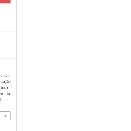
 & Fucci
ISFAÇÃO
CIENTE
eira De
67 .