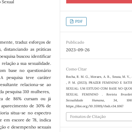
o Sexual
PDF
amente, traduz esforços de
Publicado
distanciando as práticas
2023-09-26
pesquisa buscou identificar
relação a sua sexualidade.
Como Citar
com base no questionário
Rocha, R. M. G., Moraes, A. B., Souza, M. V.,
A pesquisa teve caráter
, P. M. (2023). PRAZER FEMININO E SAT
resultante relaciona-se ao
SEXUAL: UM ESTUDO COM BASE NO QUO
m da pesquisa 310 mulheres,
SEXUAL FEMININO .
Revista Brasil
rca de 86% cursam ou já
Sexualidade Humana
,
34
, 10
 o aparecimento de 30% de
https://doi.org/10.35919/rbsh.v34.1067
oria situa-se no espectro
Fomatos de Citação
te em escore de 78, indica
ação e desempenho sexuais