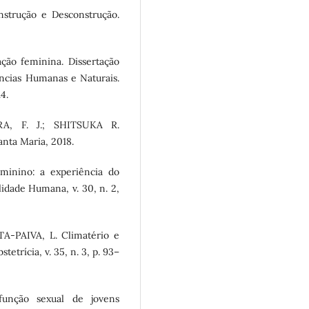
strução e Desconstrução.
ção feminina. Dissertação
ncias Humanas e Naturais.
4.
RA, F. J.; SHITSUKA R.
anta Maria, 2018.
minino: a experiência do
lidade Humana, v. 30, n. 2,
A-PAIVA, L. Climatério e
tetrícia, v. 35, n. 3, p. 93–
unção sexual de jovens