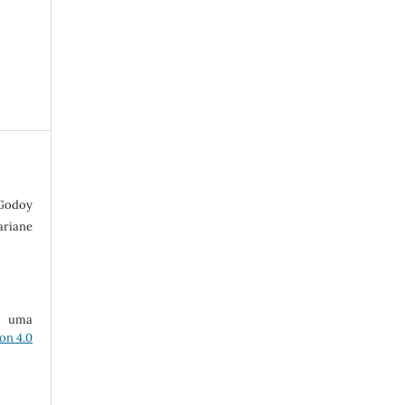
 Godoy
riane
ob uma
on 4.0