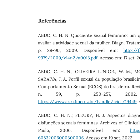
Referências
ABDO, C. H. N. Quociente sexual feminino: um qu
avaliar a atividade sexual da mulher. Diagn. Tratame
p. 89-90, 2009. Disponível em:
http://
9979/2009/v14n2/a0013.pdf
. Acesso em: 17 set. 
ABDO, C. H. N.; OLIVEIRA JUNIOR., W. M.; MO
SARAIVA, J. A. Perfil sexual da população brasilei
Comportamento Sexual (ECOS) do brasileiro. Revis
n. 59, p. 250-257, 2002. 
https://www.arca.fiocruz.br/handle/icict/19449
.
ABDO, C. H. N.; FLEURY, H. J. Aspectos diagnó
disfunções sexuais femininas. Archives of Clinical 
Paulo, 2006. Disponível em:
http
60832006000300006
. Acesso em 19 set. 2022.