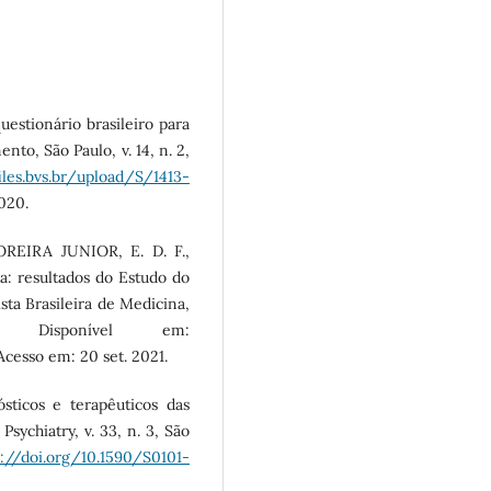
estionário brasileiro para
nto, São Paulo, v. 14, n. 2,
files.bvs.br/upload/S/1413-
2020.
REIRA JUNIOR, E. D. F.,
ra: resultados do Estudo do
ta Brasileira de Medicina,
Disponível em:
 Acesso em: 20 set. 2021.
sticos e terapêuticos das
Psychiatry, v. 33, n. 3, São
s://doi.org/10.1590/S0101-