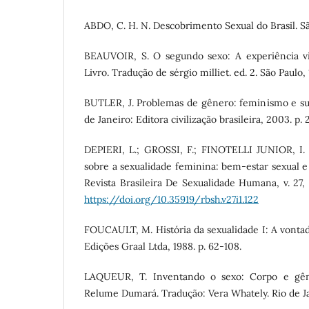
ABDO, C. H. N. Descobrimento Sexual do Brasil. 
BEAUVOIR, S. O segundo sexo: A experiência vi
Livro. Tradução de sérgio milliet. ed. 2. São Paulo, 
BUTLER, J. Problemas de gênero: feminismo e sub
de Janeiro: Editora civilização brasileira, 2003. p. 
DEPIERI, L.; GROSSI, F.; FINOTELLI JUNIOR, I.
sobre a sexualidade feminina: bem-estar sexual e 
Revista Brasileira De Sexualidade Humana, v. 27,
https://doi.org/10.35919/rbsh.v27i1.122
FOUCAULT, M. História da sexualidade I: A vontad
Edições Graal Ltda, 1988. p. 62-108.
LAQUEUR, T. Inventando o sexo: Corpo e gên
Relume Dumará. Tradução: Vera Whately. Rio de Ja