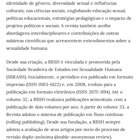
identidade de gênero, diversidade sexual e influências
culturais; nas ciências sociais, englobando educação sexual,
políticas educacionais, estratégias pedagógicas e o impacto de
projetos políticos e sociais. A revista também acolhe
abordagens interdisciplinares e contribuições de outras
subáreas científicas que acrescentem entendimentos sobre a
sexualidade humana.
Desde sua criação, a RBSH é vinculada e promovida pela
Sociedade Brasileira de Estudos em Sexualidade Humana
(SBRASH). Inicialmente, o periódico era publicado em formato
impresso (ISSN 0103-6122) e, em 2008, evoluiu para a
publicação em formato eletrônico (ISSN 2675-1194). Até o
volume 32, a RBSH realizava publicações semestrais, com a
publicação de dois volumes por ano. A partir do volume 33, a
Revista adotou o sistema de publicação em fluxo contínuo
(rolling publishing). Desde sua fundação, a RBSH sempre
adotou a avaliação de seus artigos por meio do processo de
revisão duplo-anônima (double-anonymous review),