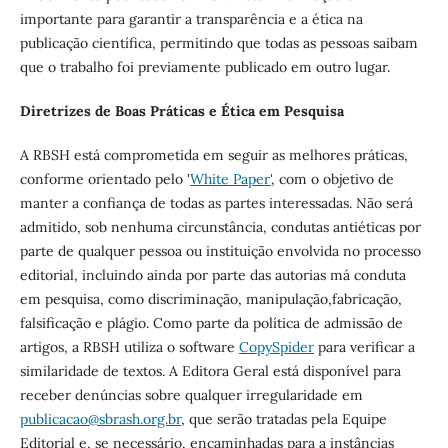
importante para garantir a transparência e a ética na
publicação científica, permitindo que todas as pessoas saibam
que o trabalho foi previamente publicado em outro lugar.
Diretrizes de Boas Práticas e Ética em Pesquisa
A RBSH está comprometida em seguir as melhores práticas,
conforme orientado pelo '
White Paper'
, com o objetivo de
manter a confiança de todas as partes interessadas. Não será
admitido, sob nenhuma circunstância, condutas antiéticas por
parte de qualquer pessoa ou instituição envolvida no processo
editorial, incluindo ainda por parte das autorias má conduta
em pesquisa, como discriminação, manipulação,fabricação,
falsificação e plágio. Como parte da política de admissão de
artigos, a RBSH utiliza o software
CopySpider
para verificar a
similaridade de textos. A Editora Geral está disponível para
receber denúncias sobre qualquer irregularidade em
publicacao@sbrash.org.br
, que serão tratadas pela Equipe
Editorial e, se necessário, encaminhadas para a instâncias