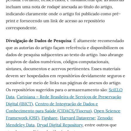
incluam uma nota de rodapé anexada ao título do artigo,
indicando claramente onde o artigo foi publicado como pré-
print e fornecendo um link de acesso ao repositório
correspondente.
Divulgação de Dados de Pesquisa
:
É altamente recomendado
que as autorias do artigo façam referência e disponibilizem os
dados de pesquisa subjacentes ao texto do artigo. Isso abrange
arquivos de dados numéricos, códigos computacionais,
sintaxes, documentos e acervos pertinentes. Esses materiais
devem ser hospedados em repositórios devidamente seguros e
acessíveis por meio de links nas páginas de anexos do artigo.
Os repositórios sugeridos para o armazenamento são:
SciELO
Data
,
Cariniana – Rede Brasileira de Serviços de Preservação
Digital (IBICT)
,
Centro de Integração de Dados e
Conhecimento para Saúde (CIDACS/Fiocruz)
,
Open Science
Framework (OSF)
,
Figshare
,
Harvard Dataverse
;
Zenodo
;
Mendeley Data
,
Dryad Digital Repository
, entre outros que