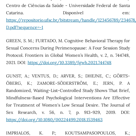
Centro de Ciências da Saúde - Universidade Federal de Santa
Catarina. Disponível em:
https://repositorio.ufsc.br/bitstream/handle/123456789/2346
D.pdf?sequence=-1
GREEN, S. M.; FURTADO, M. Cognitive Behavioral Therapy for
Sexual Concerns During Perimenopause: A Four Session Study
Protocol. Frontiers in Global Women’s Health, v. 2, n. 744748,
2021. DOI:
https://doi.org/10.3389/fgwh.2021.744748
GUNST, A.; VENTUS, D.; ARVER, S.; DHEJNE, C.; GÖRTS-
ÖBERG, K.; ZAMORE-SÖDERSTRÖM, E.; JERN, P. A
Randomized, Waiting-List-Controlled Study Shows That Brief,
Mindfulness-Based Psychological Interventions Are Effective
for Treatment of Women's Low Sexual Desire. The Journal of
Sex Research, v. 56, n. 7, p. 913-929, 2019. DOI:
https://doi.org/10.1080/00224499.2018.1539463
IMPRIALOS, K. P.; KOUTSAMPASOPOULOS, K.;