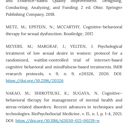
and Evidence-Based Quality Improvement: Designing,
Conducting, Analyzing, and Funding. 2 ed. Ohio: Springer
Publishing Company, 2018.
METZ, M.; EPSTEIN, N.; MCCARTHY, Cognitive-behavioral
therapy for sexual dysfunction. Routledge, 2017.
MEYERS, M.; MARGRAF, J.; VELTEN, J. Psychological
treatment of low sexual desire in women: protocol for a
randomized, waitlist-controlled trial of internet-based
cognitive behavioral and mindfulness-based treatments. JMIR
research protocols, v. 9, n. 9, e20326, 2020. DOI:
https://doi.org/10.2196/20326
NAKAO, M.; SHIROTSUKI, K.; SUGAYA, N. Cognitive–
behavioral therapy for management of mental health and
stress-related disorders: Recent advances in techniques and
technologies. BioPsychoSocial Medicine, v. 15, n. 1, p. 1-4, 2021.
DOI:
https://doi.org/10.1186/s13030-021-00219-w