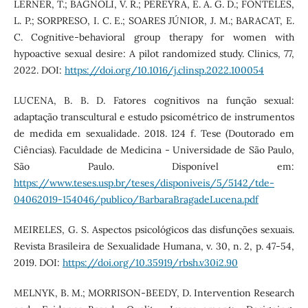
LERNER, T.; BAGNOLI, V. R.; PEREYRA, E. A. G. D.; FONTELES,
L. P.; SORPRESO, I. C. E.; SOARES JÚNIOR, J. M.; BARACAT, E.
C. Cognitive-behavioral group therapy for women with
hypoactive sexual desire: A pilot randomized study. Clinics, 77,
2022. DOI:
https://doi.org/10.1016/j.clinsp.2022.100054
LUCENA, B. B. D. Fatores cognitivos na função sexual:
adaptação transcultural e estudo psicométrico de instrumentos
de medida em sexualidade. 2018. 124 f. Tese (Doutorado em
Ciências). Faculdade de Medicina - Universidade de São Paulo,
São Paulo. Disponível em:
https://www.teses.usp.br/teses/disponiveis/5/5142/tde-
04062019-154046/publico/BarbaraBragadeLucena.pdf
MEIRELES, G. S. Aspectos psicológicos das disfunções sexuais.
Revista Brasileira de Sexualidade Humana, v. 30, n. 2, p. 47-54,
2019. DOI:
https://doi.org/10.35919/rbsh.v30i2.90
MELNYK, B. M.; MORRISON-BEEDY, D. Intervention Research