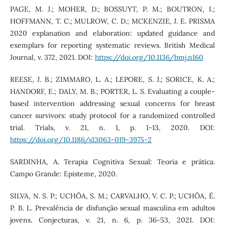
PAGE, M. J.; MOHER, D.; BOSSUYT, P. M.; BOUTRON, I.;
HOFFMANN, T. C.; MULROW, C. D.; MCKENZIE, J. E. PRISMA
2020 explanation and elaboration: updated guidance and
exemplars for reporting systematic reviews. British Medical
Journal, v. 372, 2021. DOI:
https://doi.org/10.1136/bmj.n160
REESE, J. B.; ZIMMARO, L. A.; LEPORE, S. J.; SORICE, K. A.;
HANDORF, E.; DALY, M. B.; PORTER, L. S. Evaluating a couple-
based intervention addressing sexual concerns for breast
cancer survivors: study protocol for a randomized controlled
trial. Trials, v. 21, n. 1, p. 1-13, 2020. DOI:
https://doi.org/10.1186/s13063-019-3975-2
SARDINHA, A. Terapia Cognitiva Sexual: Teoria e prática.
Campo Grande: Episteme, 2020.
SILVA, N. S. P.; UCHÔA, S. M.; CARVALHO, V. C. P.; UCHÔA, É.
P. B. L. Prevalência de disfunção sexual masculina em adultos
jovens. Conjecturas, v. 21, n. 6, p. 36-53, 2021. DOI: