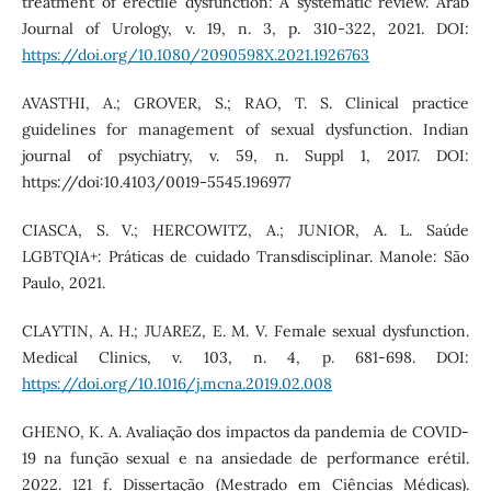
treatment of erectile dysfunction: A systematic review. Arab
Journal of Urology, v. 19, n. 3, p. 310-322, 2021. DOI:
https://doi.org/10.1080/2090598X.2021.1926763
AVASTHI, A.; GROVER, S.; RAO, T. S. Clinical practice
guidelines for management of sexual dysfunction. Indian
journal of psychiatry, v. 59, n. Suppl 1, 2017. DOI:
https://doi:10.4103/0019-5545.196977
CIASCA, S. V.; HERCOWITZ, A.; JUNIOR, A. L. Saúde
LGBTQIA+: Práticas de cuidado Transdisciplinar. Manole: São
Paulo, 2021.
CLAYTIN, A. H.; JUAREZ, E. M. V. Female sexual dysfunction.
Medical Clinics, v. 103, n. 4, p. 681-698. DOI:
https://doi.org/10.1016/j.mcna.2019.02.008
GHENO, K. A. Avaliação dos impactos da pandemia de COVID-
19 na função sexual e na ansiedade de performance erétil.
2022. 121 f. Dissertação (Mestrado em Ciências Médicas).