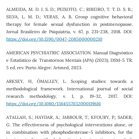
ALMEIDA, M. D. J. S. D.; PEIXOTO, C.; RIBEIRO, T. T. D. S. B.;
SILVA, L. M. D.; VERAS, A. B. Group cognitive behavioral
therapy for female sexual dysfunction in postmenopause.
Jornal Brasileiro de Psiquiatria, v. 67, p. 231-238, 2018. DOI:
https://doi.org/10.1590/0047-2085000000210
AMERICAN PSYCHIATRIC ASSOCIATION. Manual Diagnóstico
e Estatístico de Transtornos Mentais (APA) (2023). DSM-5 TR.
5 ed. rev. Porto Alegre: Artmed, 2023.
ARKSEY, H, O´MALLEY, L. Scoping studies: towards a
methodological framework. International journal of social
research methodology, v. 1, p. 19-32, 2017. DOI:
https://doi.org/10.1080/1364557032000119616
ATALLAH, S.; HAYDAR, A.; JABBOUR, T.; KFOURY, P.; SADER,
G. The effectiveness of psychological interventions alone, or
in combination with phosphodiesterase-5 inhibitors, for the