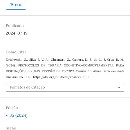
PDF
Publicado
2024-07-19
Como Citar
Zwielewski, G., Silva, J. V. A., Oltramari, G., Camera, D. S. do L., & Cruz, R. M.
(2024). PROTOCOLOS DE TERAPIA COGNITIVO-COMPORTAMENTAL PARA
DISFUNÇÕES SEXUAIS: REVISÃO DE ESCOPO.
Revista Brasileira De Sexualidade
Humana
,
35
, 1102 . https://doi.org/10.35919/rbsh.v35.1102
Fomatos de Citação
Edição
v. 35 (2024)
Seção