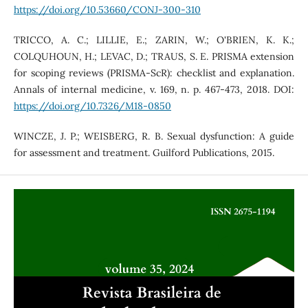
https://doi.org/10.53660/CONJ-300-310
TRICCO, A. C.; LILLIE, E.; ZARIN, W.; O'BRIEN, K. K.;
COLQUHOUN, H.; LEVAC, D.; TRAUS, S. E. PRISMA extension
for scoping reviews (PRISMA-ScR): checklist and explanation.
Annals of internal medicine, v. 169, n. p. 467-473, 2018. DOI:
https://doi.org/10.7326/M18-0850
WINCZE, J. P.; WEISBERG, R. B. Sexual dysfunction: A guide
for assessment and treatment. Guilford Publications, 2015.