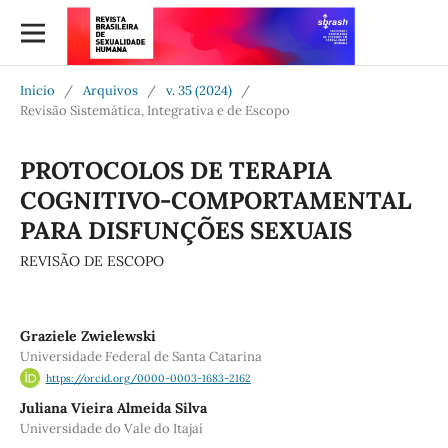
Início
/
Arquivos
/
v. 35 (2024)
/
Revisão Sistemática, Integrativa e de Escopo
PROTOCOLOS DE TERAPIA
COGNITIVO-COMPORTAMENTAL
PARA DISFUNÇÕES SEXUAIS
REVISÃO DE ESCOPO
Graziele Zwielewski
Universidade Federal de Santa Catarina
https://orcid.org/0000-0003-1683-2162
Juliana Vieira Almeida Silva
Universidade do Vale do Itajaí