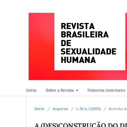
Início
Sobre a Revista
Números Anteriores
Início
/
Arquivos
/
v. 26 n. 1 (2015)
/
Resenha d
A (DES)CONSTRUÇÃO DO 