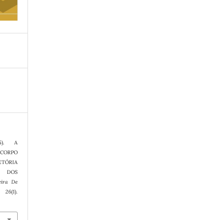
5). A
CORPO
ETÓRIA
O DOS
eira De
,
26
(1).