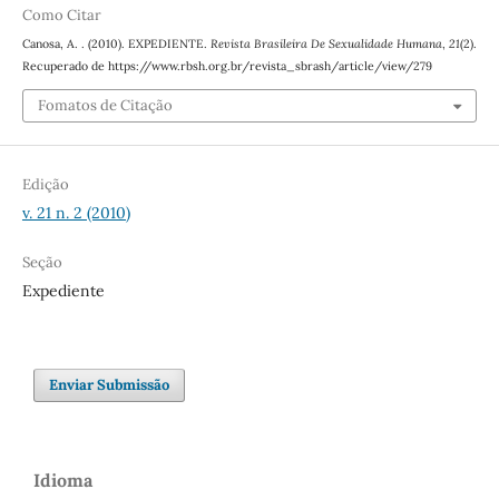
Como Citar
Canosa, A. . (2010). EXPEDIENTE.
Revista Brasileira De Sexualidade Humana
,
21
(2).
Recuperado de https://www.rbsh.org.br/revista_sbrash/article/view/279
Fomatos de Citação
Edição
v. 21 n. 2 (2010)
Seção
Expediente
Enviar Submissão
Idioma