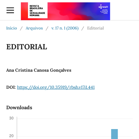
Início
/
Arquivos
/
v. 17 n. 1 (2006)
/
Editorial
EDITORIAL
Ana Cristina Canosa Gonçalves
DOI:
https://doi.org/10.35919/rbsh.v17i1.441
Downloads