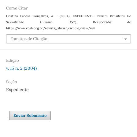
Como Citar
Cristina Canosa Gonçalves, A. . (2004). EXPEDIENTE.
Revista Brasileira De
Sexualidade Humana
,
15
(2). Recuperado de
https://www.rbsh.org.br/revista_sbrash/article/view/492
Fomatos de Citação
Edição
v. 15 n. 2 (2004)
Seção
Expediente
Enviar Submissão