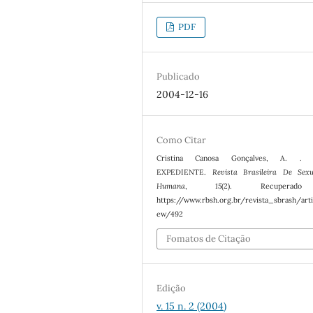
PDF
Publicado
2004-12-16
Como Citar
Cristina Canosa Gonçalves, A. . (
EXPEDIENTE.
Revista Brasileira De Sexu
Humana
,
15
(2). Recuperad
https://www.rbsh.org.br/revista_sbrash/arti
ew/492
Fomatos de Citação
Edição
v. 15 n. 2 (2004)