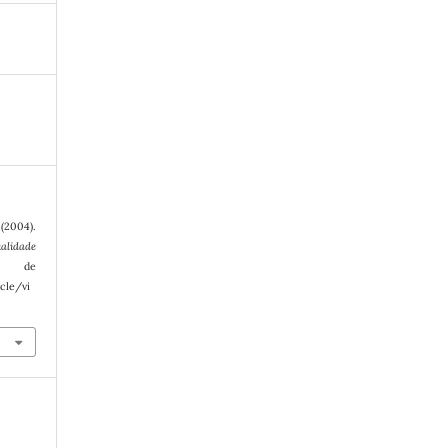
2004).
alidade
o de
cle/vi