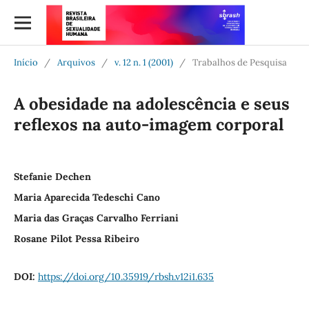
Início
/
Arquivos
/
v. 12 n. 1 (2001)
/
Trabalhos de Pesquisa
A obesidade na adolescência e seus
reflexos na auto-imagem corporal
Stefanie Dechen
Maria Aparecida Tedeschi Cano
Maria das Graças Carvalho Ferriani
Rosane Pilot Pessa Ribeiro
DOI:
https://doi.org/10.35919/rbsh.v12i1.635