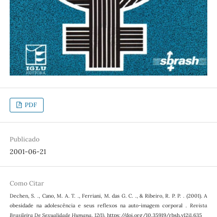
PDF
Publicado
2001-06-21
Como Citar
Dechen, S. ., Cano, M. A. T. ., Ferriani, M. das G. C. ., & Ribeiro, R. P. P. . (2001). A
obesidade na adolescência e seus reflexos na auto-imagem corporal .
Revista
Brasileira De Sexualidade Humana
,
12
(1). https://doi.org/10.35919/rbsh.v12i1.635