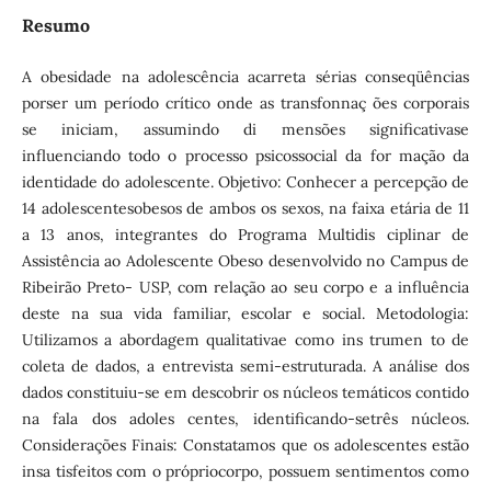
Resumo
A obesidade na adolescência acarreta sérias conseqüências
porser um período crítico onde as transfonnaç ões corporais
se iniciam, assumindo di­ mensões significativase
influenciando todo o processo psicossocial da for­ mação da
identidade do adolescente. Objetivo: Conhecer a percepção de
14 adolescentesobesos de ambos os sexos, na faixa etária de 11
a 13 anos, integrantes do Programa Multidis­ ciplinar de
Assistência ao Adolescente Obeso desenvolvido no Campus de
Ribeirão Preto- USP, com relação ao seu corpo e a influência
deste na sua vida familiar, escolar e social. Metodologia:
Utilizamos a abordagem qualitativae como ins trumen­ to de
coleta de dados, a entrevista semi-estruturada. A análise dos
dados constituiu-se em descobrir os núcleos temáticos contido
na fala dos adoles­ centes, identificando-setrês núcleos.
Considerações Finais: Constatamos que os adolescentes estão
insa­ tisfeitos com o própriocorpo, possuem sentimentos como