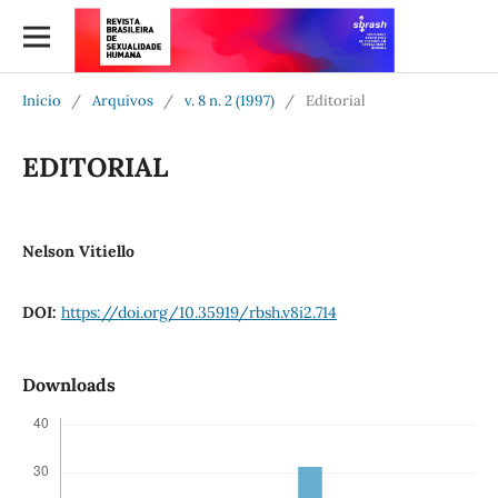
Início
/
Arquivos
/
v. 8 n. 2 (1997)
/
Editorial
EDITORIAL
Nelson Vitiello
DOI:
https://doi.org/10.35919/rbsh.v8i2.714
Downloads