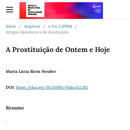
Início
/
Arquivos
/
v. 5 n. 2 (1994)
/
Artigos Opinativos e de Atualização
A Prostituição de Ontem e Hoje
Maria Lúcia Biem Neuber
DOI:
https://doi.org/10.35919/rbsh.v5i2.811
Resumo
.