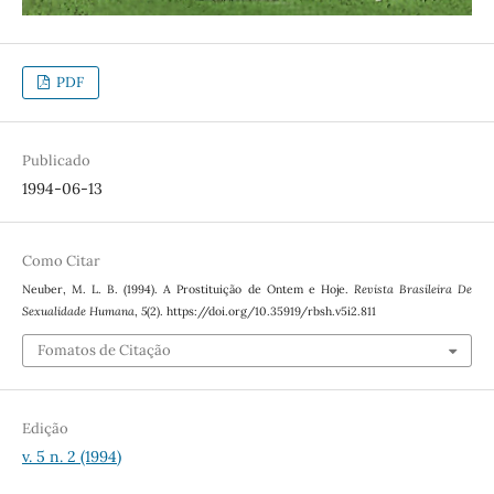
PDF
Publicado
1994-06-13
Como Citar
Neuber, M. L. B. (1994). A Prostituição de Ontem e Hoje.
Revista Brasileira De
Sexualidade Humana
,
5
(2). https://doi.org/10.35919/rbsh.v5i2.811
Fomatos de Citação
Edição
v. 5 n. 2 (1994)