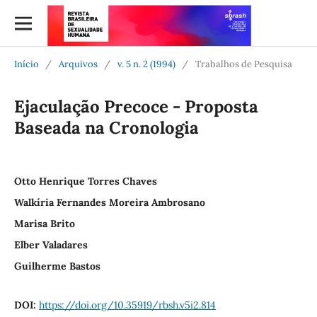
Início
/
Arquivos
/
v. 5 n. 2 (1994)
/
Trabalhos de Pesquisa
Ejaculação Precoce - Proposta
Baseada na Cronologia
Otto Henrique Torres Chaves
Walkíria Fernandes Moreira Ambrosano
Marisa Brito
Elber Valadares
Guilherme Bastos
DOI:
https://doi.org/10.35919/rbsh.v5i2.814