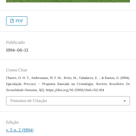
PDF
Publicado
1994-06-13
Como Citar
Chaves, O. H. T., Ambrosano, W. F. M., Brito, M., Valadares, E. ., & Bastos, G. (1994).
Ejaculação Precoce - Proposta Baseada na Cronologia.
Revista Brasileira De
Sexualidade Humana
,
5
(2). https://doi.org/10.35919/rbsh.v5i2.814
Fomatos de Citação
Edição
v. 5 n. 2 (1994)