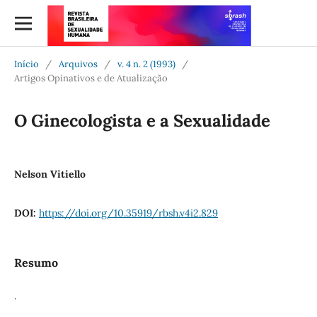
Início
/
Arquivos
/
v. 4 n. 2 (1993)
/
Artigos Opinativos e de Atualização
O Ginecologista e a Sexualidade
Nelson Vitiello
DOI:
https://doi.org/10.35919/rbsh.v4i2.829
Resumo
.