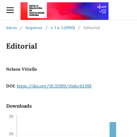
Início
/
Arquivos
/
v. 1 n. 1 (1990)
/
Editorial
Editorial
Nelson Vitiello
DOI:
https://doi.org/10.35919/rbsh.v1i1.918
Downloads