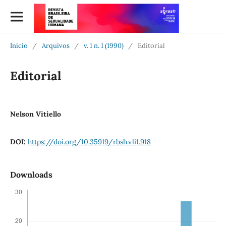
Início
/
Arquivos
/
v. 1 n. 1 (1990)
/
Editorial
Editorial
Nelson Vitiello
DOI:
https://doi.org/10.35919/rbsh.v1i1.918
Downloads