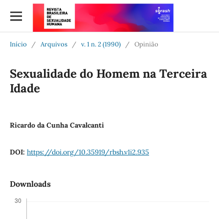
Início
/
Arquivos
/
v. 1 n. 2 (1990)
/
Opinião
Sexualidade do Homem na Terceira
Idade
Ricardo da Cunha Cavalcanti
DOI:
https://doi.org/10.35919/rbsh.v1i2.935
Downloads