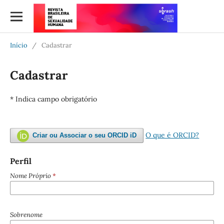
Início
/
Cadastrar
Cadastrar
* Indica campo obrigatório
O que é ORCID?
Criar ou Associar o seu ORCID iD
Perfil
Nome Próprio
*
Sobrenome