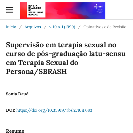
Início
/
Arquivos
/
v. 10 n. 1 (1999)
/
Opinativos e de Revisão
Supervisão em terapia sexual no
curso de pós-graduação latu-sensu
em Terapia Sexual do
Persona/SBRASH
Sonia Daud
DOI:
https://doi.org/10.35919/rbsh.v10i1.683
Resumo