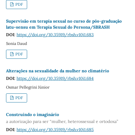
PDF
Supervisão em terapia sexual no curso de pós-graduação
latu-sensu em Terapia Sexual do Persona/SBRASH
DOI:
https://doi.org/10.35919/rbsh.v10i1.683
Sonia Daud
PDF
Alterações na sexualidade da mulher no climatério
DOI:
https://doi.org/10.35919/rbsh.v10i1.684
Osmar Pellegrini Júnior
PDF
Construindo o imaginário
a autorização para ser “mulher, heterossexual e ortodoxa”
DOI:
https://doi.org/10.35919/rbsh.v10i1.685