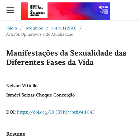
Início
/
Arquivos
/
v. 4 n. 1 (1993)
/
Artigos Opinativos e de Atualização
Manifestações da Sexualidade das
Diferentes Fases da Vida
Nelson Vitiello
Isméri Seixas Cheque Conceição
DOI:
https://doi.org/10.35919/rbsh.v4i1.843
Resumo