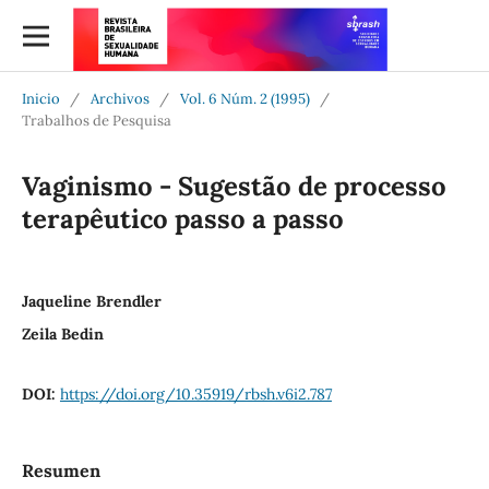
Inicio
/
Archivos
/
Vol. 6 Núm. 2 (1995)
/
Trabalhos de Pesquisa
Vaginismo - Sugestão de processo
terapêutico passo a passo
Jaqueline Brendler
Zeila Bedin
DOI:
https://doi.org/10.35919/rbsh.v6i2.787
Resumen