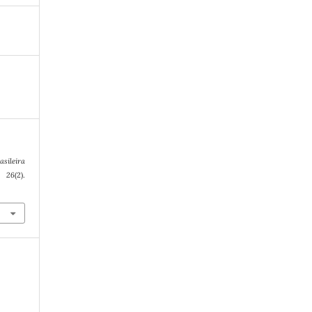
asileira
,
26
(2).