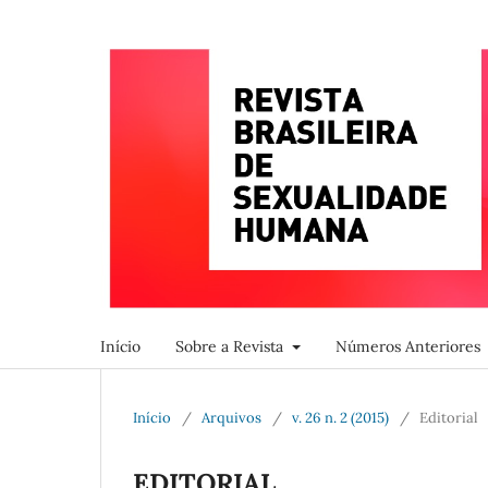
Início
Sobre a Revista
Números Anteriores
Início
/
Arquivos
/
v. 26 n. 2 (2015)
/
Editorial
EDITORIAL