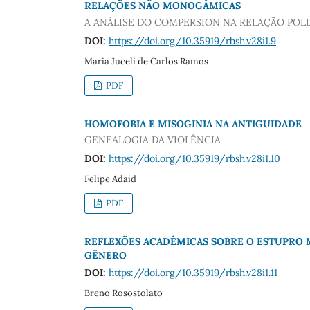
RELAÇÕES NÃO MONOGÂMICAS
A ANÁLISE DO COMPERSION NA RELAÇÃO PO
DOI:
https://doi.org/10.35919/rbsh.v28i1.9
Maria Juceli de Carlos Ramos
PDF
HOMOFOBIA E MISOGINIA NA ANTIGUIDADE
GENEALOGIA DA VIOLÊNCIA
DOI:
https://doi.org/10.35919/rbsh.v28i1.10
Felipe Adaid
PDF
REFLEXÕES ACADÊMICAS SOBRE O ESTUPRO M
GÊNERO
DOI:
https://doi.org/10.35919/rbsh.v28i1.11
Breno Rosostolato