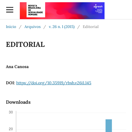
Início
/
Arquivos
/
v. 26 n. 1 (2015)
/
Editorial
EDITORIAL
Ana Canosa
DOI:
https://doi.org/10.35919/rbsh.v26i1.145
Downloads