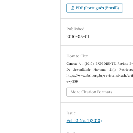
PDF (Português (Brasil))
Published
2010-05-01
How to Cite
Canosa, A. . (2010). EXPEDIENTE.
Revista Br
De Sexualidade Humana
,
21
(1). Retriev
https://www.rbsh.org.br/revista_sbrash/arti
ew/259
More Citation Formats
Issue
Vol. 21 No. 1 (2010)