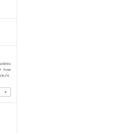
asileira
ed from
cle/vi