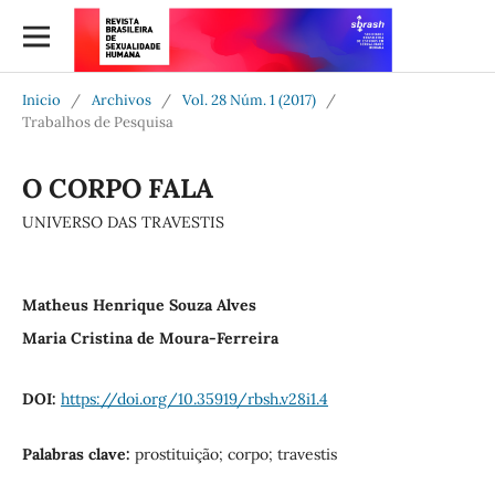
Inicio
/
Archivos
/
Vol. 28 Núm. 1 (2017)
/
Trabalhos de Pesquisa
O CORPO FALA
UNIVERSO DAS TRAVESTIS
Matheus Henrique Souza Alves
Maria Cristina de Moura-Ferreira
DOI:
https://doi.org/10.35919/rbsh.v28i1.4
Palabras clave:
prostituição; corpo; travestis